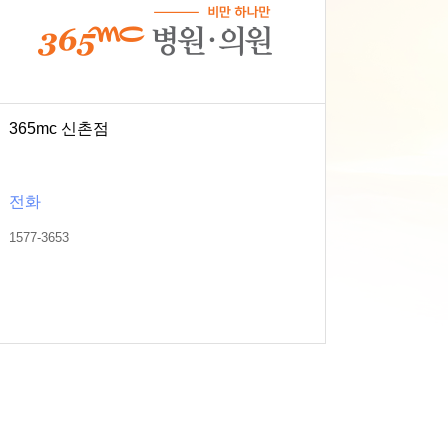
365mc 신촌점
전화
1577-3653